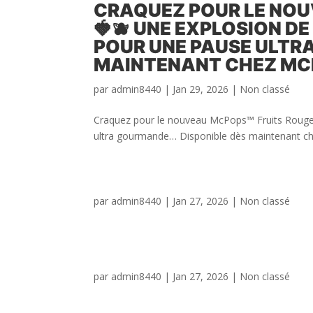
CRAQUEZ POUR LE NOU
🍓🫐 UNE EXPLOSION D
POUR UNE PAUSE ULTR
MAINTENANT CHEZ MCD
par
admin8440
|
Jan 29, 2026
|
Non classé
Craquez pour le nouveau McPops™ Fruits Rouges 
ultra gourmande… Disponible dès maintenant c
par
admin8440
|
Jan 27, 2026
|
Non classé
par
admin8440
|
Jan 27, 2026
|
Non classé