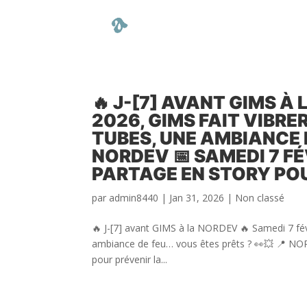
🔥 J-[7] AVANT GIMS À
2026, GIMS FAIT VIBRE
TUBES, UNE AMBIANCE D
NORDEV 📅 SAMEDI 7 FÉV
PARTAGE EN STORY PO
par
admin8440
|
Jan 31, 2026
|
Non classé
🔥 J-[7] avant GIMS à la NORDEV 🔥 Samedi 7 fév
ambiance de feu… vous êtes prêts ? 👀💥 📍 NORD
pour prévenir la...