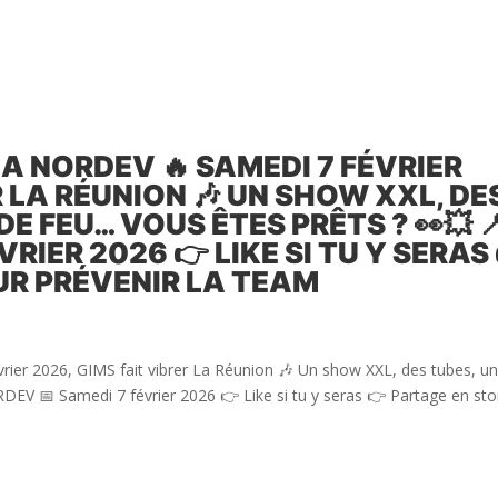
 LA NORDEV 🔥 SAMEDI 7 FÉVRIER
R LA RÉUNION 🎶 UN SHOW XXL, DE
E FEU… VOUS ÊTES PRÊTS ? 👀💥 
RIER 2026 👉 LIKE SI TU Y SERAS
UR PRÉVENIR LA TEAM
rier 2026, GIMS fait vibrer La Réunion 🎶 Un show XXL, des tubes, u
EV 📅 Samedi 7 février 2026 👉 Like si tu y seras 👉 Partage en sto