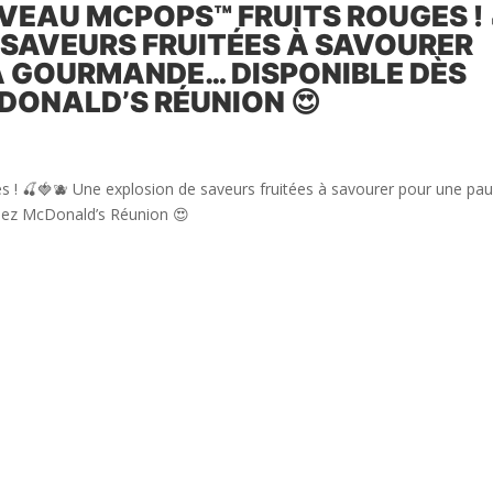
VEAU MCPOPS™ FRUITS ROUGES ! 
E SAVEURS FRUITÉES À SAVOURER
A GOURMANDE… DISPONIBLE DÈS
ONALD’S RÉUNION 😍
! 🍒🍓🫐 Une explosion de saveurs fruitées à savourer pour une pa
hez McDonald’s Réunion 😍